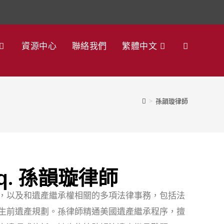
資源中心
聯絡我們
繁體中文
>
孫韻璇律師
 Esq. 孫韻璇律師
，以及和遺產繼承權相關的多項法律事務，包括法
生前遺產規劃。孫律師精通美國遺產繼承程序，擅